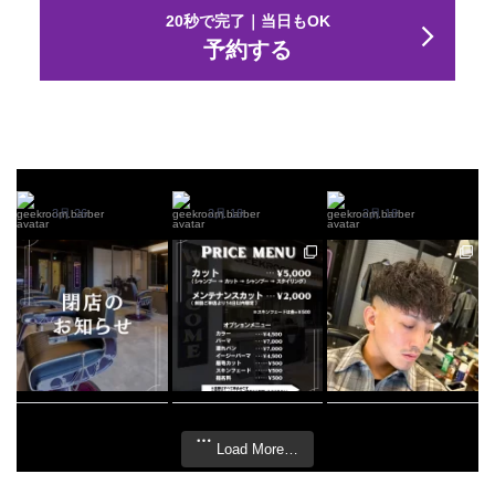
20秒で完了｜当日もOK
予約する
geekroom.barber
geekroom.barber
geekroom.barber
3月 26
2月 18
2月 18
@
geekroom.barber
@
geekroom.barber
@
geekroom.barber
.
.
.
3月 26
2月 18
2月 18
Load More…