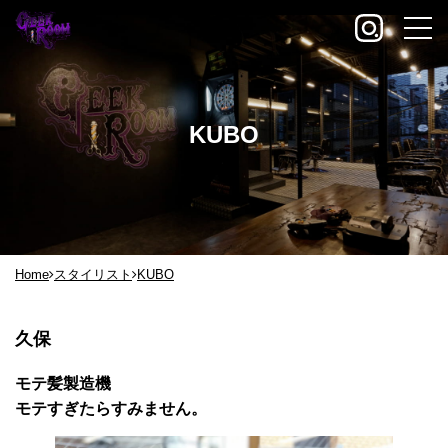
KUBO
Home
スタイリスト
KUBO
久保
モテ髪製造機
モテすぎたらすみません。