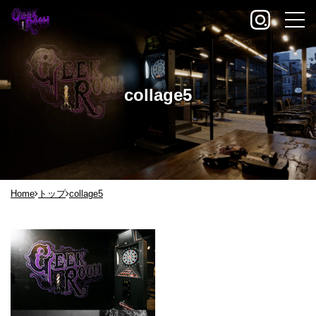
collage5
Home
トップ
collage5