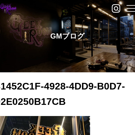
GMブログ
31452C1F-4928-4DD9-B0D7-
02E0250B17CB